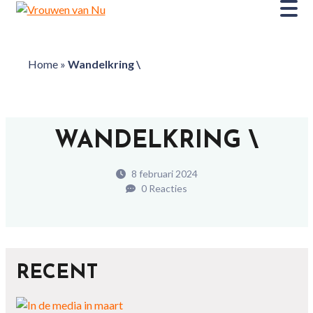
Home
»
Wandelkring \
WANDELKRING \
8 februari 2024
0 Reacties
RECENT