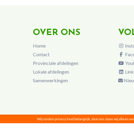
OVER ONS
VO
Home
Inst
Contact
Fac
Provinciale afdelingen
You
Lokale afdelingen
Link
Samenwerkingen
Nieu
Wij vinden privacy heel belangrijk, daarom slaan wij alleen a