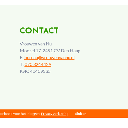
CONTACT
Vrouwen van Nu
Moezel 17 2491 CV Den Haag
E:
bureau@vrouwenvannu.nl
T:
070 3244429
KvK: 40409535
voorbeeld voor het inloggen.
Privacy verklaring
Sluiten