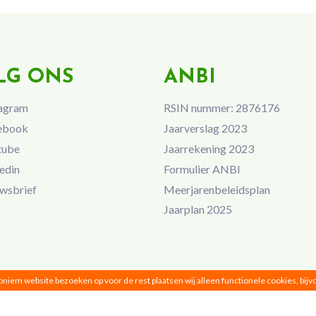
LG ONS
ANBI
agram
RSIN nummer: 2876176
ebook
Jaarverslag 2023
tube
Jaarrekening 2023
edin
Formulier ANBI
wsbrief
Meerjarenbeleidsplan
Jaarplan 2025
noniem website bezoeken op voor de rest plaatsen wij alleen functionele cookies, bij
Vrouwen van Nu © 2026 |
Privacy
|
Disclaimer