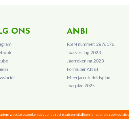
LG ONS
ANBI
agram
RSIN nummer: 2876176
ebook
Jaarverslag 2023
tube
Jaarrekening 2023
edin
Formulier ANBI
wsbrief
Meerjarenbeleidsplan
Jaarplan 2025
noniem website bezoeken op voor de rest plaatsen wij alleen functionele cookies, bij
Vrouwen van Nu © 2026 |
Privacy
|
Disclaimer