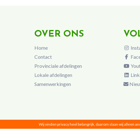
OVER ONS
VO
Home
Inst
Contact
Fac
Provinciale afdelingen
You
Lokale afdelingen
Link
Samenwerkingen
Nieu
Wij vinden privacy heel belangrijk, daarom slaan wij alleen a