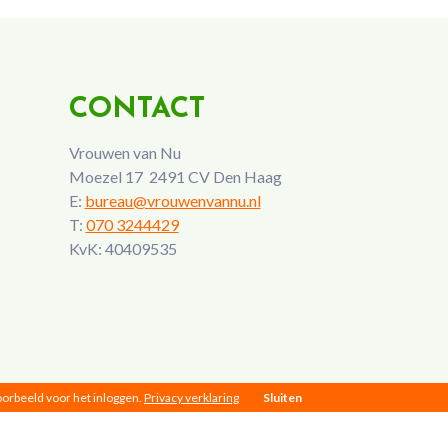
CONTACT
Vrouwen van Nu
Moezel 17 2491 CV Den Haag
E:
bureau@vrouwenvannu.nl
T:
070 3244429
KvK: 40409535
voorbeeld voor het inloggen.
Privacy verklaring
Sluiten