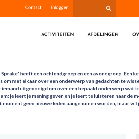
Contact
Inloggen
ACTIVITEITEN
AFDELINGEN
OV
r Sprake” heeft een ochtendgroep en een avondgroep. Een ke
is om met elkaar over een onderwerp van gedachten te wiss
 iemand uitgenodigd om over een bepaald onderwerp wat te ve
am: je leert je mening geven en je leert te luisteren naar de
it moment geen nieuwe leden aangenomen worden, maar wil je