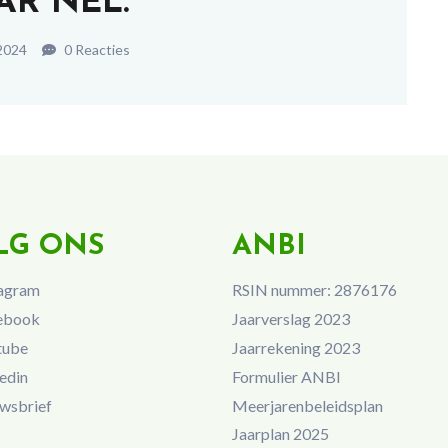
AR NEL.
 2024
0 Reacties
LG ONS
ANBI
agram
RSIN nummer: 2876176
ebook
Jaarverslag 2023
tube
Jaarrekening 2023
edin
Formulier ANBI
wsbrief
Meerjarenbeleidsplan
Jaarplan 2025