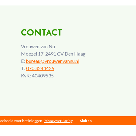
CONTACT
Vrouwen van Nu
Moezel 17 2491 CV Den Haag
E:
bureau@vrouwenvannu.nl
T:
070 3244429
KvK: 40409535
voorbeeld voor het inloggen.
Privacy verklaring
Sluiten