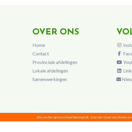
OVER ONS
VO
Home
Inst
Contact
Fac
Provinciale afdelingen
You
Lokale afdelingen
Link
Samenwerkingen
Nieu
Wij vinden privacy heel belangrijk, daarom slaan wij alleen a