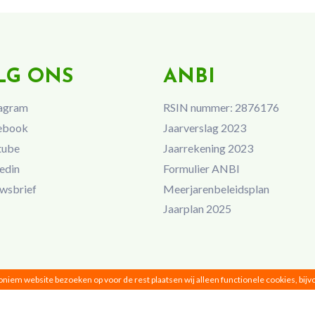
LG ONS
ANBI
agram
RSIN nummer: 2876176
ebook
Jaarverslag 2023
tube
Jaarrekening 2023
edin
Formulier ANBI
wsbrief
Meerjarenbeleidsplan
Jaarplan 2025
noniem website bezoeken op voor de rest plaatsen wij alleen functionele cookies, bij
Vrouwen van Nu © 2026 |
Privacy
|
Disclaimer