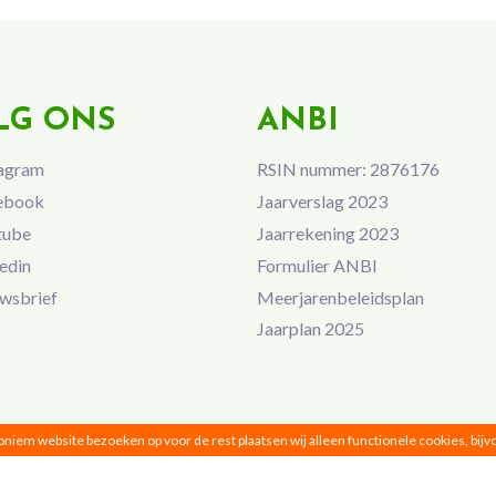
LG ONS
ANBI
agram
RSIN nummer: 2876176
ebook
Jaarverslag 2023
tube
Jaarrekening 2023
edin
Formulier ANBI
wsbrief
Meerjarenbeleidsplan
Jaarplan 2025
noniem website bezoeken op voor de rest plaatsen wij alleen functionele cookies, bij
Vrouwen van Nu © 2026 |
Privacy
|
Disclaimer