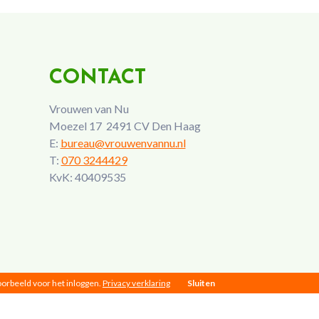
CONTACT
Vrouwen van Nu
Moezel 17 2491 CV Den Haag
E:
bureau@vrouwenvannu.nl
T:
070 3244429
KvK: 40409535
voorbeeld voor het inloggen.
Privacy verklaring
Sluiten