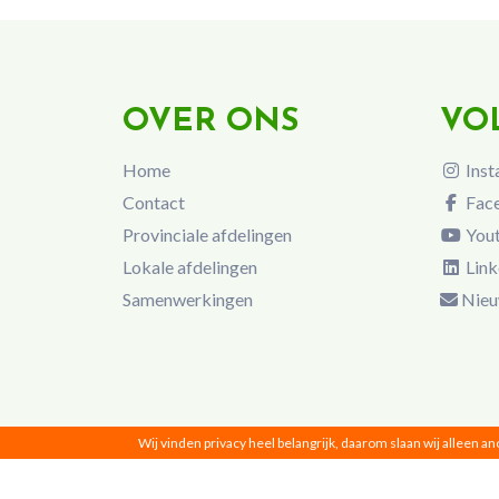
OVER ONS
VO
Home
Inst
Contact
Fac
Provinciale afdelingen
You
Lokale afdelingen
Link
Samenwerkingen
Nieu
Wij vinden privacy heel belangrijk, daarom slaan wij alleen a