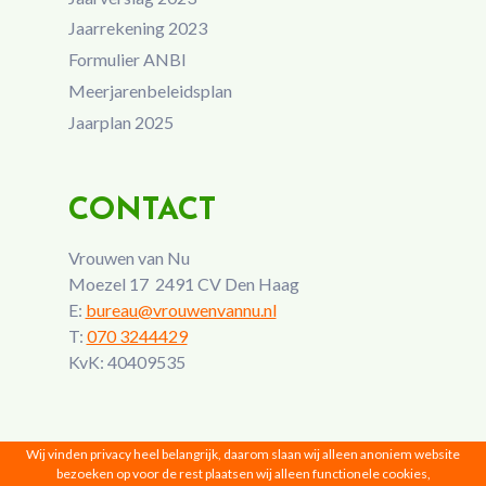
Jaarrekening 2023
Formulier ANBI
Meerjarenbeleidsplan
Jaarplan 2025
CONTACT
Vrouwen van Nu
Moezel 17 2491 CV Den Haag
E:
bureau@vrouwenvannu.nl
T:
070 3244429
KvK: 40409535
Wij vinden privacy heel belangrijk, daarom slaan wij alleen anoniem website
bezoeken op voor de rest plaatsen wij alleen functionele cookies,