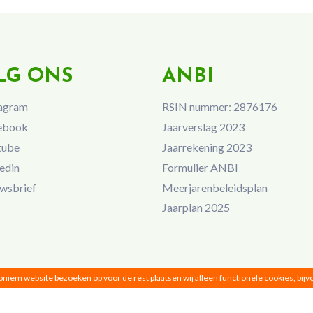
LG ONS
ANBI
agram
RSIN nummer: 2876176
ebook
Jaarverslag 2023
tube
Jaarrekening 2023
edin
Formulier ANBI
wsbrief
Meerjarenbeleidsplan
Jaarplan 2025
noniem website bezoeken op voor de rest plaatsen wij alleen functionele cookies, bij
Vrouwen van Nu © 2026 |
Privacy
|
Disclaimer