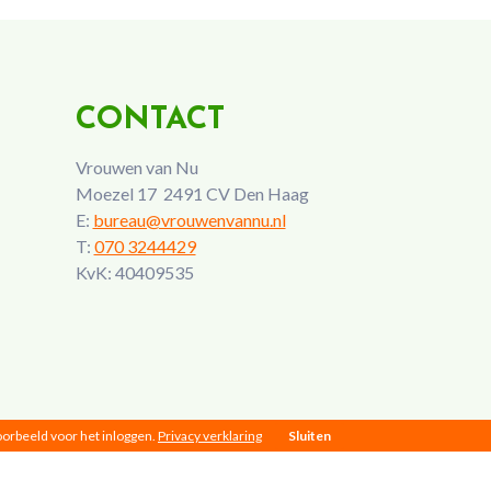
CONTACT
Vrouwen van Nu
Moezel 17 2491 CV Den Haag
E:
bureau@vrouwenvannu.nl
T:
070 3244429
KvK: 40409535
voorbeeld voor het inloggen.
Privacy verklaring
Sluiten