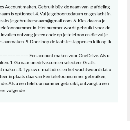
ies Account maken. Gebruik bijv. de naam van je afdeling
am is optioneel. 4. Vul je geboortedatum en geslacht in.
traks je gebruikersnaam@gmail.com. 6. Kies daarna je
je telefoonnummer in. Het nummer wordt gebruikt voor de
invullen ontvang je een code op je telefoon en die vul je
res aanmaken. 9. Doorloop de laatste stappen en klik op Ik
======== Een account maken voor OneDrive. Als u
ken. 1. Ga naar onedrive.com en selecteer Gratis
nt maken. 3. Typ uw e-mailadres en het wachtwoord dat u
cteer in plaats daarvan Een telefoonnummer gebruiken,
nde. Als u een telefoonnummer gebruikt, ontvangt u een
teer volgende