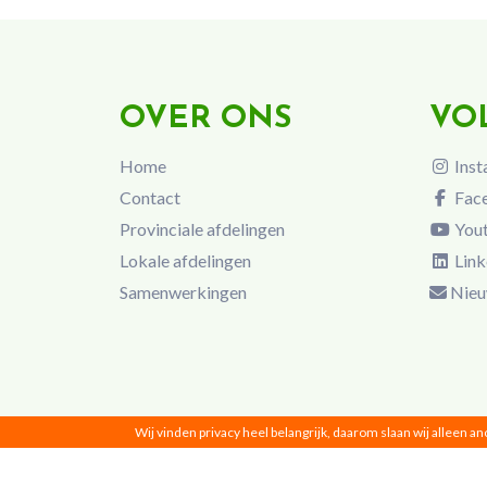
OVER ONS
VO
Home
Inst
Contact
Fac
Provinciale afdelingen
You
Lokale afdelingen
Link
Samenwerkingen
Nieu
Wij vinden privacy heel belangrijk, daarom slaan wij alleen a