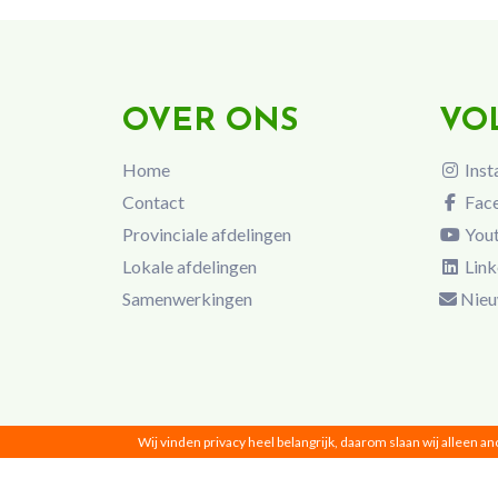
OVER ONS
VO
Home
Inst
Contact
Fac
Provinciale afdelingen
You
Lokale afdelingen
Link
Samenwerkingen
Nieu
Wij vinden privacy heel belangrijk, daarom slaan wij alleen a