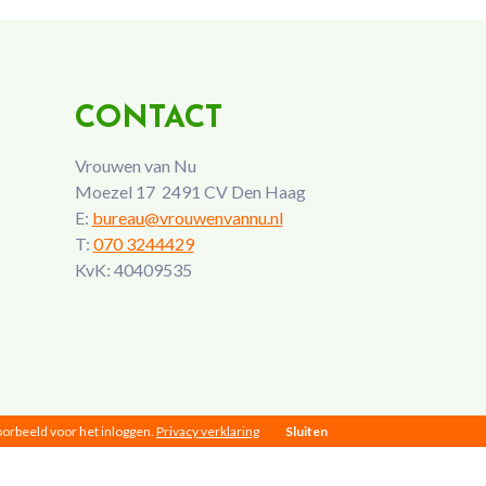
CONTACT
Vrouwen van Nu
Moezel 17 2491 CV Den Haag
E:
bureau@vrouwenvannu.nl
T:
070 3244429
KvK: 40409535
voorbeeld voor het inloggen.
Privacy verklaring
Sluiten