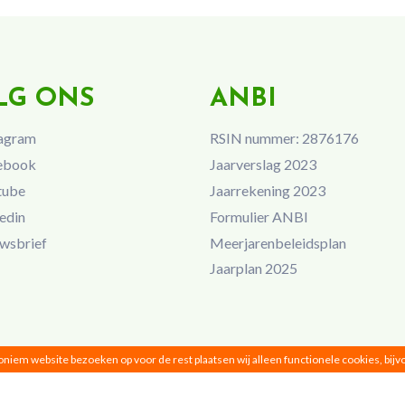
LG ONS
ANBI
agram
RSIN nummer: 2876176
ebook
Jaarverslag 2023
tube
Jaarrekening 2023
edin
Formulier ANBI
wsbrief
Meerjarenbeleidsplan
Jaarplan 2025
noniem website bezoeken op voor de rest plaatsen wij alleen functionele cookies, bij
Vrouwen van Nu © 2026 |
Privacy
|
Disclaimer