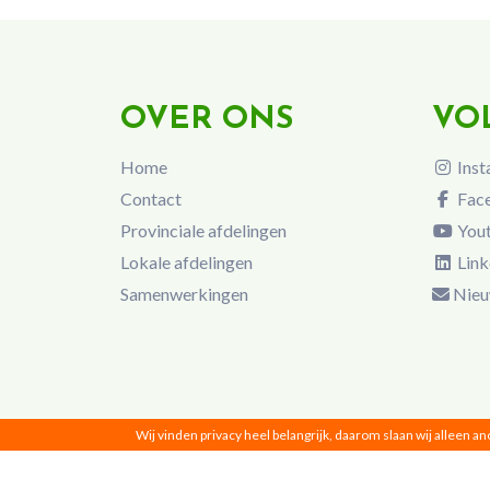
OVER ONS
VO
Home
Inst
Contact
Fac
Provinciale afdelingen
You
Lokale afdelingen
Link
Samenwerkingen
Nieu
Wij vinden privacy heel belangrijk, daarom slaan wij alleen a