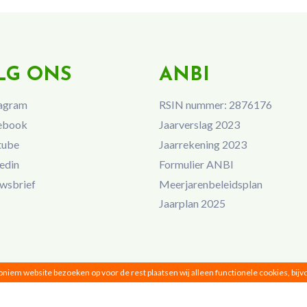
LG ONS
ANBI
agram
RSIN nummer: 2876176
ebook
Jaarverslag 2023
tube
Jaarrekening 2023
edin
Formulier ANBI
wsbrief
Meerjarenbeleidsplan
Jaarplan 2025
noniem website bezoeken op voor de rest plaatsen wij alleen functionele cookies, bij
Vrouwen van Nu © 2026 |
Privacy
|
Disclaimer