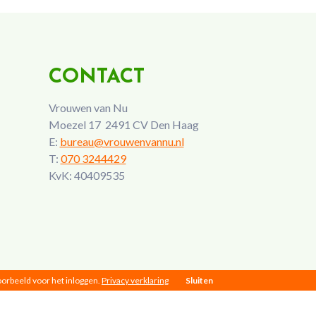
CONTACT
Vrouwen van Nu
Moezel 17 2491 CV Den Haag
E:
bureau@vrouwenvannu.nl
T:
070 3244429
KvK: 40409535
voorbeeld voor het inloggen.
Privacy verklaring
Sluiten