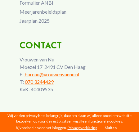
Formulier ANBI
Meerjarenbeleidsplan
Jaarplan 2025
CONTACT
Vrouwen van Nu
Moezel 17 2491 CV Den Haag
E:
bureau@vrouwenvannu.nl
T:
070 3244429
KvK: 40409535
Wij vinden privacy heel belangrijk, daarom slaan wij alleen anoniem website
bezoeken op voor de rest plaatsen wij alleen functionele cookies,
bijvoorbeeld voor het inloggen.
Privacy verklaring
Sluiten
Vrouwen van Nu © 2026 |
Privacy
|
Disclaimer