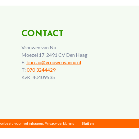
CONTACT
Vrouwen van Nu
Moezel 17 2491 CV Den Haag
E:
bureau@vrouwenvannu.nl
T:
070 3244429
KvK: 40409535
voorbeeld voor het inloggen.
Privacy verklaring
Sluiten