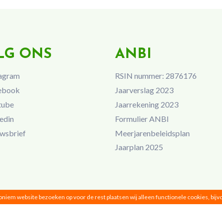
LG ONS
ANBI
agram
RSIN nummer: 2876176
ebook
Jaarverslag 2023
tube
Jaarrekening 2023
edin
Formulier ANBI
wsbrief
Meerjarenbeleidsplan
Jaarplan 2025
noniem website bezoeken op voor de rest plaatsen wij alleen functionele cookies, bij
Vrouwen van Nu © 2026 |
Privacy
|
Disclaimer