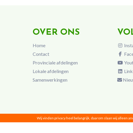
OVER ONS
VO
Home
Inst
Contact
Fac
Provinciale afdelingen
You
Lokale afdelingen
Link
Samenwerkingen
Nieu
Wij vinden privacy heel belangrijk, daarom slaan wij alleen a