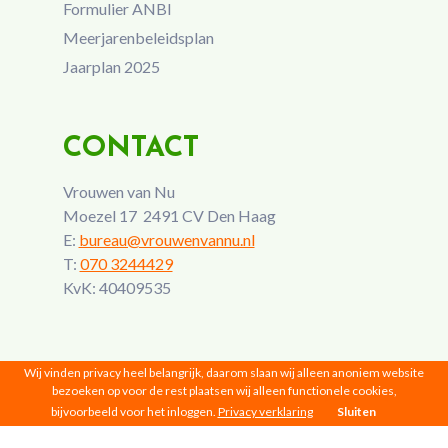
Formulier ANBI
Meerjarenbeleidsplan
Jaarplan 2025
CONTACT
Vrouwen van Nu
Moezel 17 2491 CV Den Haag
E:
bureau@vrouwenvannu.nl
T:
070 3244429
KvK: 40409535
Wij vinden privacy heel belangrijk, daarom slaan wij alleen anoniem website
bezoeken op voor de rest plaatsen wij alleen functionele cookies,
bijvoorbeeld voor het inloggen.
Privacy verklaring
Sluiten
Vrouwen van Nu © 2026 |
Privacy
|
Disclaimer