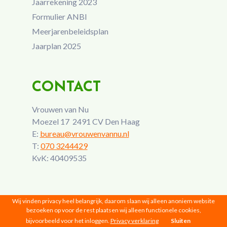
Jaarrekening 2023
Formulier ANBI
Meerjarenbeleidsplan
Jaarplan 2025
CONTACT
Vrouwen van Nu
Moezel 17 2491 CV Den Haag
E:
bureau@vrouwenvannu.nl
T:
070 3244429
KvK: 40409535
Wij vinden privacy heel belangrijk, daarom slaan wij alleen anoniem website
bezoeken op voor de rest plaatsen wij alleen functionele cookies,
bijvoorbeeld voor het inloggen.
Privacy verklaring
Sluiten