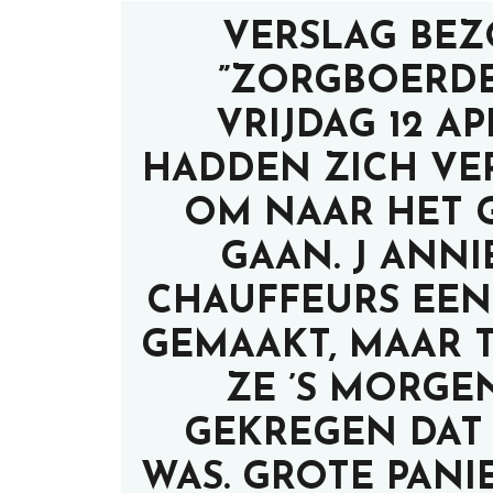
VERSLAG BE
”ZORGBOERDE
VRIJDAG 12 AP
HADDEN ZICH VE
OM NAAR HET G
GAAN. J ANN
CHAUFFEURS EEN
GEMAAKT, MAAR 
ZE ’S MORGE
GEKREGEN DAT
WAS. GROTE PANI