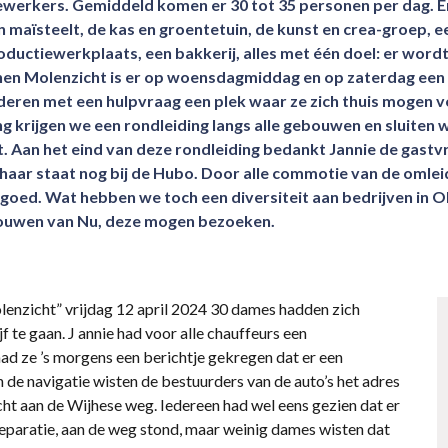
kers. Gemiddeld komen er 30 tot 35 personen per dag. Er zi
en maïsteelt, de kas en groentetuin, de kunst en crea-groep, 
oductiewerkplaats, een bakkerij, alles met één doel: er word
nen Molenzicht is er op woensdagmiddag en op zaterdag een 
kinderen met een hulpvraag een plek waar ze zich thuis mogen vo
g krijgen we een rondleiding langs alle gebouwen en sluiten w
. Aan het eind van deze rondleiding bedankt Jannie de gastv
aar staat nog bij de Hubo. Door alle commotie van de omleidi
goed. Wat hebben we toch een diversiteit aan bedrijven in O
 vrouwen van Nu, deze mogen bezoeken.