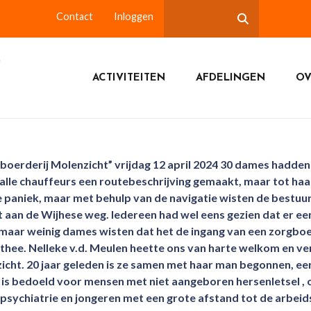
Contact
Inloggen
ACTIVITEITEN
AFDELINGEN
OV
oerderij Molenzicht” vrijdag 12 april 2024 30 dames hadden 
 alle chauffeurs een routebeschrijving gemaakt, maar tot haa
 paniek, maar met behulp van de navigatie wisten de bestuurd
 aan de Wijhese weg. Iedereen had wel eens gezien dat er e
 maar weinig dames wisten dat het de ingang van een zorgbo
 thee. Nelleke v.d. Meulen heette ons van harte welkom en ve
cht. 20 jaar geleden is ze samen met haar man begonnen, eers
et is bedoeld voor mensen met niet aangeboren hersenletsel ,
psychiatrie en jongeren met een grote afstand tot de arbeid