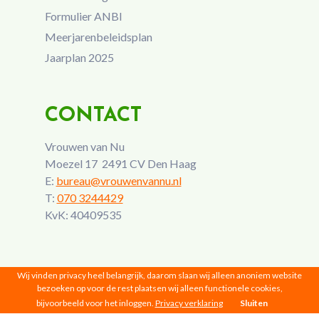
Formulier ANBI
Meerjarenbeleidsplan
Jaarplan 2025
CONTACT
Vrouwen van Nu
Moezel 17 2491 CV Den Haag
E:
bureau@vrouwenvannu.nl
T:
070 3244429
KvK: 40409535
Wij vinden privacy heel belangrijk, daarom slaan wij alleen anoniem website
bezoeken op voor de rest plaatsen wij alleen functionele cookies,
bijvoorbeeld voor het inloggen.
Privacy verklaring
Sluiten
Vrouwen van Nu © 2026 |
Privacy
|
Disclaimer