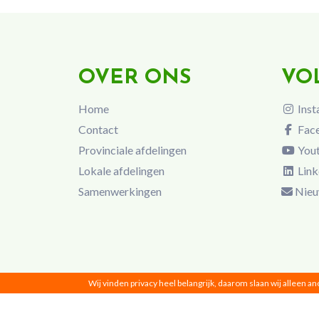
OVER ONS
VO
Home
Inst
Contact
Fac
Provinciale afdelingen
You
Lokale afdelingen
Link
Samenwerkingen
Nieu
Wij vinden privacy heel belangrijk, daarom slaan wij alleen a