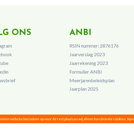
LG ONS
ANBI
agram
RSIN nummer: 2876176
ebook
Jaarverslag 2023
tube
Jaarrekening 2023
edin
Formulier ANBI
wsbrief
Meerjarenbeleidsplan
Jaarplan 2025
noniem website bezoeken op voor de rest plaatsen wij alleen functionele cookies, bij
Vrouwen van Nu © 2026 |
Privacy
|
Disclaimer