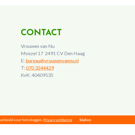
CONTACT
Vrouwen van Nu
Moezel 17 2491 CV Den Haag
E:
bureau@vrouwenvannu.nl
T:
070 3244429
KvK: 40409535
voorbeeld voor het inloggen.
Privacy verklaring
Sluiten