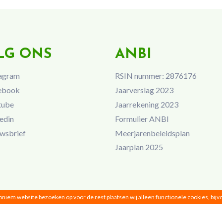
LG ONS
ANBI
agram
RSIN nummer: 2876176
ebook
Jaarverslag 2023
tube
Jaarrekening 2023
edin
Formulier ANBI
wsbrief
Meerjarenbeleidsplan
Jaarplan 2025
noniem website bezoeken op voor de rest plaatsen wij alleen functionele cookies, bij
Vrouwen van Nu © 2026 |
Privacy
|
Disclaimer