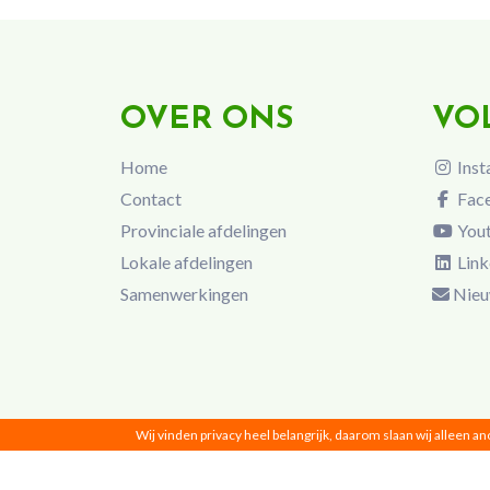
OVER ONS
VO
Home
Inst
Contact
Fac
Provinciale afdelingen
You
Lokale afdelingen
Link
Samenwerkingen
Nieu
Wij vinden privacy heel belangrijk, daarom slaan wij alleen a