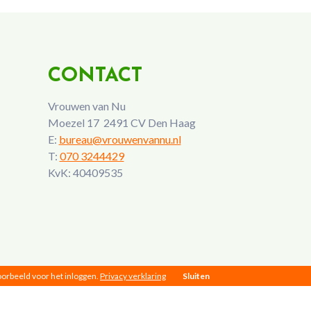
CONTACT
Vrouwen van Nu
Moezel 17 2491 CV Den Haag
E:
bureau@vrouwenvannu.nl
T:
070 3244429
KvK: 40409535
voorbeeld voor het inloggen.
Privacy verklaring
Sluiten