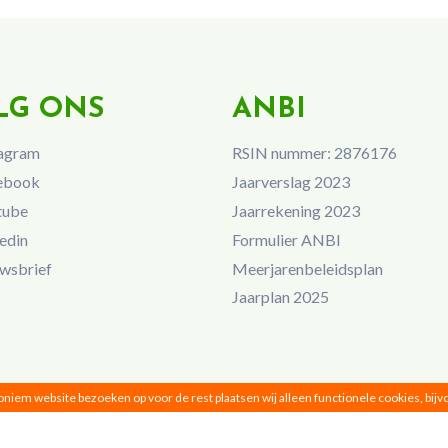
LG ONS
ANBI
agram
RSIN nummer: 2876176
ebook
Jaarverslag 2023
tube
Jaarrekening 2023
edin
Formulier ANBI
wsbrief
Meerjarenbeleidsplan
Jaarplan 2025
noniem website bezoeken op voor de rest plaatsen wij alleen functionele cookies, bij
Vrouwen van Nu © 2026 |
Privacy
|
Disclaimer