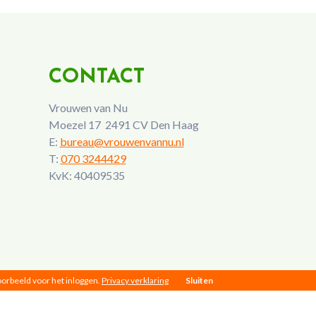
CONTACT
Vrouwen van Nu
Moezel 17 2491 CV Den Haag
E:
bureau@vrouwenvannu.nl
T:
070 3244429
KvK: 40409535
voorbeeld voor het inloggen.
Privacy verklaring
Sluiten