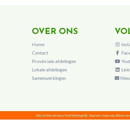
OVER ONS
VO
Home
Inst
Contact
Fac
Provinciale afdelingen
You
Lokale afdelingen
Link
Samenwerkingen
Nieu
Wij vinden privacy heel belangrijk, daarom slaan wij alleen a