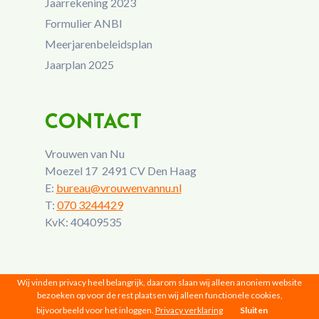
Jaarrekening 2023
Formulier ANBI
Meerjarenbeleidsplan
Jaarplan 2025
CONTACT
Vrouwen van Nu
Moezel 17 2491 CV Den Haag
E:
bureau@vrouwenvannu.nl
T:
070 3244429
KvK: 40409535
Wij vinden privacy heel belangrijk, daarom slaan wij alleen anoniem website
bezoeken op voor de rest plaatsen wij alleen functionele cookies,
bijvoorbeeld voor het inloggen.
Privacy verklaring
Sluiten