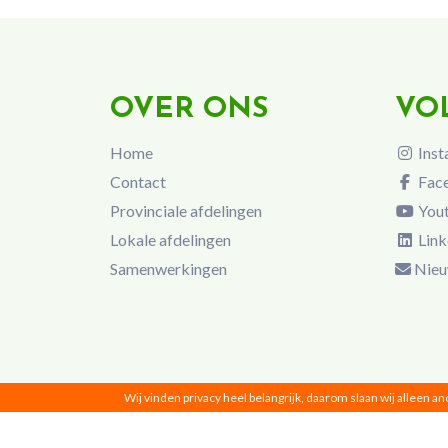
OVER ONS
VO
Home
Inst
Contact
Fac
Provinciale afdelingen
You
Lokale afdelingen
Link
Samenwerkingen
Nieu
Wij vinden privacy heel belangrijk, daarom slaan wij alleen a