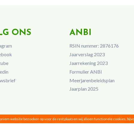
LG ONS
ANBI
agram
RSIN nummer: 2876176
ebook
Jaarverslag 2023
tube
Jaarrekening 2023
edin
Formulier ANBI
wsbrief
Meerjarenbeleidsplan
Jaarplan 2025
noniem website bezoeken op voor de rest plaatsen wij alleen functionele cookies, bij
Vrouwen van Nu © 2026 |
Privacy
|
Disclaimer