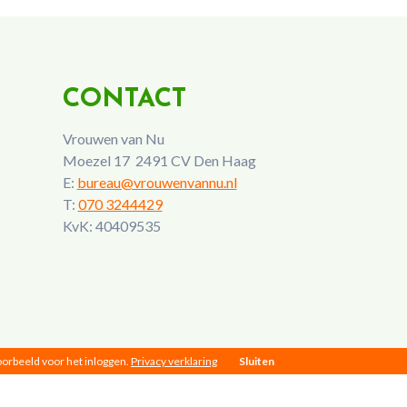
CONTACT
Vrouwen van Nu
Moezel 17 2491 CV Den Haag
E:
bureau@vrouwenvannu.nl
T:
070 3244429
KvK: 40409535
voorbeeld voor het inloggen.
Privacy verklaring
Sluiten