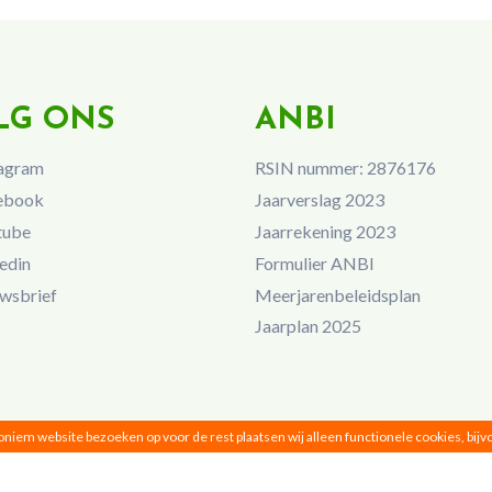
LG ONS
ANBI
agram
RSIN nummer: 2876176
ebook
Jaarverslag 2023
tube
Jaarrekening 2023
edin
Formulier ANBI
wsbrief
Meerjarenbeleidsplan
Jaarplan 2025
noniem website bezoeken op voor de rest plaatsen wij alleen functionele cookies, bij
Vrouwen van Nu © 2026 |
Privacy
|
Disclaimer