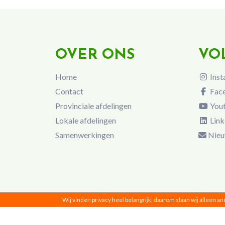
OVER ONS
VO
Home
Inst
Contact
Fac
Provinciale afdelingen
You
Lokale afdelingen
Link
Samenwerkingen
Nieu
Wij vinden privacy heel belangrijk, daarom slaan wij alleen a