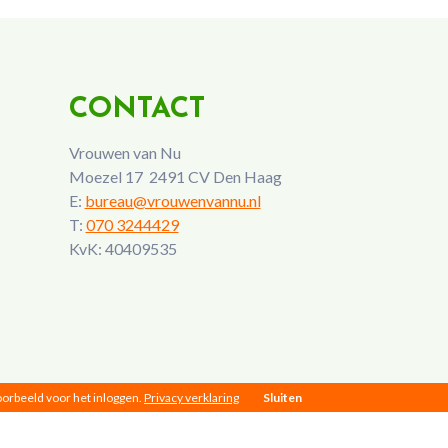
CONTACT
Vrouwen van Nu
Moezel 17 2491 CV Den Haag
E:
bureau@vrouwenvannu.nl
T:
070 3244429
KvK: 40409535
voorbeeld voor het inloggen.
Privacy verklaring
Sluiten