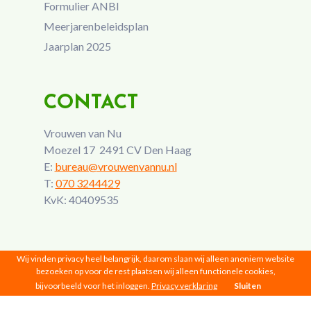
Formulier ANBI
Meerjarenbeleidsplan
Jaarplan 2025
CONTACT
Vrouwen van Nu
Moezel 17 2491 CV Den Haag
E:
bureau@vrouwenvannu.nl
T:
070 3244429
KvK: 40409535
Wij vinden privacy heel belangrijk, daarom slaan wij alleen anoniem website
bezoeken op voor de rest plaatsen wij alleen functionele cookies,
bijvoorbeeld voor het inloggen.
Privacy verklaring
Sluiten
Vrouwen van Nu © 2026 |
Privacy
|
Disclaimer