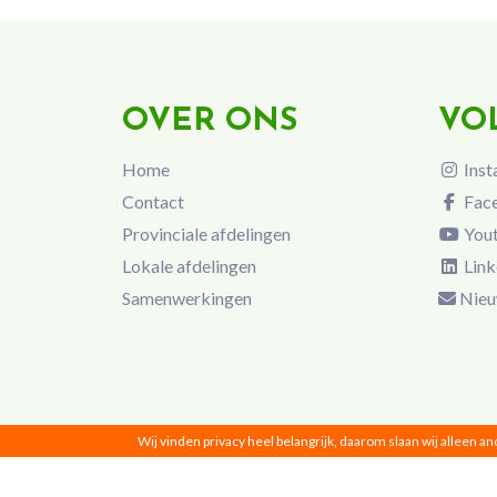
OVER ONS
VO
Home
Inst
Contact
Fac
Provinciale afdelingen
You
Lokale afdelingen
Link
Samenwerkingen
Nieu
Wij vinden privacy heel belangrijk, daarom slaan wij alleen a