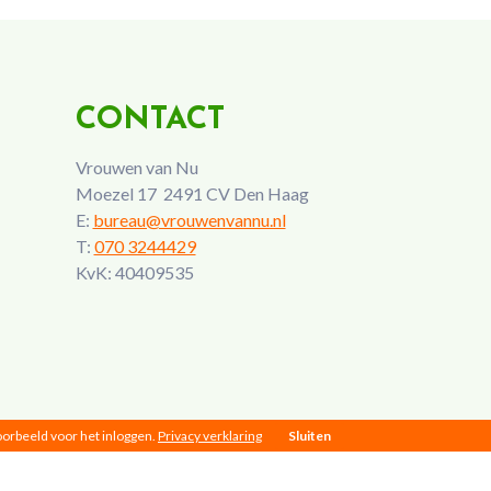
CONTACT
Vrouwen van Nu
Moezel 17 2491 CV Den Haag
E:
bureau@vrouwenvannu.nl
T:
070 3244429
KvK: 40409535
voorbeeld voor het inloggen.
Privacy verklaring
Sluiten