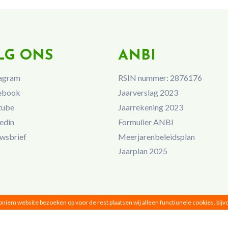
LG ONS
ANBI
agram
RSIN nummer: 2876176
ebook
Jaarverslag 2023
tube
Jaarrekening 2023
edin
Formulier ANBI
wsbrief
Meerjarenbeleidsplan
Jaarplan 2025
noniem website bezoeken op voor de rest plaatsen wij alleen functionele cookies, bij
Vrouwen van Nu © 2026 |
Privacy
|
Disclaimer