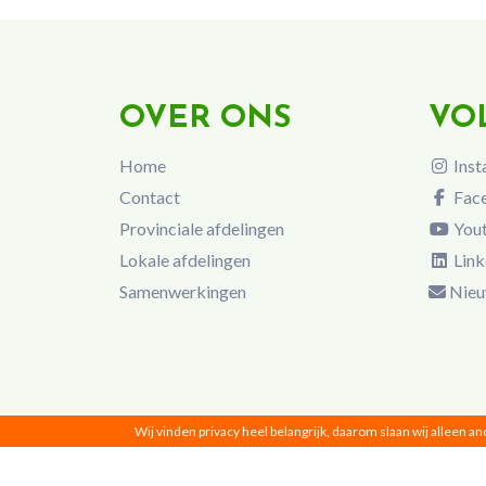
OVER ONS
VO
Home
Inst
Contact
Fac
Provinciale afdelingen
You
Lokale afdelingen
Link
Samenwerkingen
Nieu
Wij vinden privacy heel belangrijk, daarom slaan wij alleen a