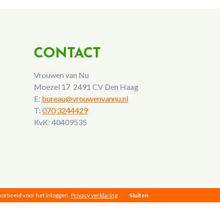
CONTACT
Vrouwen van Nu
Moezel 17 2491 CV Den Haag
E:
bureau@vrouwenvannu.nl
T:
070 3244429
KvK: 40409535
voorbeeld voor het inloggen.
Privacy verklaring
Sluiten