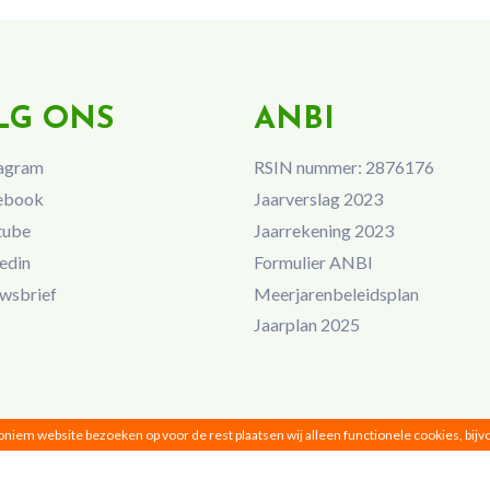
LG ONS
ANBI
agram
RSIN nummer: 2876176
ebook
Jaarverslag 2023
tube
Jaarrekening 2023
edin
Formulier ANBI
wsbrief
Meerjarenbeleidsplan
Jaarplan 2025
noniem website bezoeken op voor de rest plaatsen wij alleen functionele cookies, bij
Vrouwen van Nu © 2026 |
Privacy
|
Disclaimer