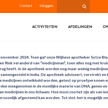
Contact
Inloggen
ACTIVITEITEN
AFDELINGEN
OV
 november 2024. Toen gaf onze Wijhese apotheker Sytze Blaau
een flink veranderd van “medicijnman”, toen alles nog met k
rug heeft. In de apotheek worden nog maar weinig medicijnen 
samengesteld in India. De apotheek adviseert, verstrekt en
medicijnen ontwikkeld worden, getest op proefpersonen en ho
den meegenomen in de moeilijke materie van DNA, genen en
n medicijnen in ons lichaam. Hoe mooi zou het zijn als van 
soonlijk afgestemd kan worden. Tot slot: het is mogelijk om