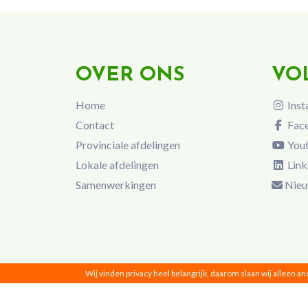
OVER ONS
VO
Home
Inst
Contact
Fac
Provinciale afdelingen
You
Lokale afdelingen
Link
Samenwerkingen
Nieu
Wij vinden privacy heel belangrijk, daarom slaan wij alleen a