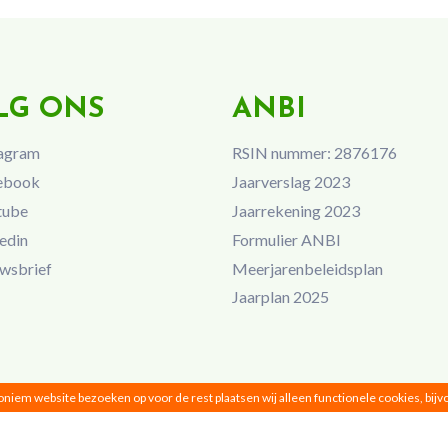
LG ONS
ANBI
agram
RSIN nummer: 2876176
ebook
Jaarverslag 2023
tube
Jaarrekening 2023
edin
Formulier ANBI
wsbrief
Meerjarenbeleidsplan
Jaarplan 2025
noniem website bezoeken op voor de rest plaatsen wij alleen functionele cookies, bij
Vrouwen van Nu © 2026 |
Privacy
|
Disclaimer