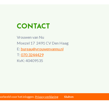
CONTACT
Vrouwen van Nu
Moezel 17 2491 CV Den Haag
E:
bureau@vrouwenvannu.nl
T:
070 3244429
KvK: 40409535
voorbeeld voor het inloggen.
Privacy verklaring
Sluiten