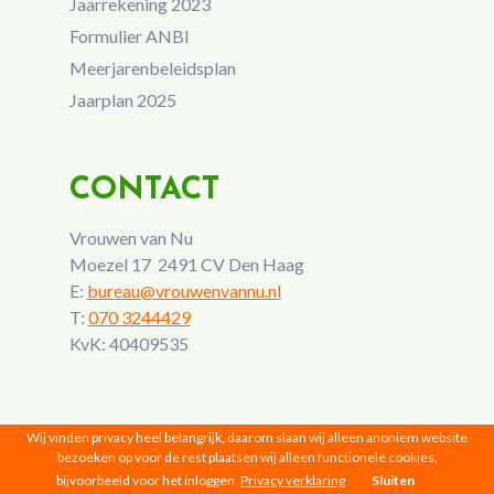
Jaarrekening 2023
Formulier ANBI
Meerjarenbeleidsplan
Jaarplan 2025
CONTACT
Vrouwen van Nu
Moezel 17 2491 CV Den Haag
E:
bureau@vrouwenvannu.nl
T:
070 3244429
KvK: 40409535
Wij vinden privacy heel belangrijk, daarom slaan wij alleen anoniem website
bezoeken op voor de rest plaatsen wij alleen functionele cookies,
bijvoorbeeld voor het inloggen.
Privacy verklaring
Sluiten