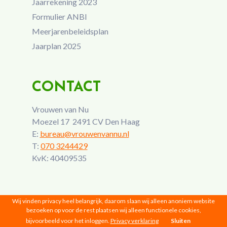
Jaarrekening 2023
Formulier ANBI
Meerjarenbeleidsplan
Jaarplan 2025
CONTACT
Vrouwen van Nu
Moezel 17 2491 CV Den Haag
E:
bureau@vrouwenvannu.nl
T:
070 3244429
KvK: 40409535
Wij vinden privacy heel belangrijk, daarom slaan wij alleen anoniem website
bezoeken op voor de rest plaatsen wij alleen functionele cookies,
bijvoorbeeld voor het inloggen.
Privacy verklaring
Sluiten