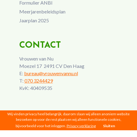
Formulier ANBI
Meerjarenbeleidsplan
Jaarplan 2025
CONTACT
Vrouwen van Nu
Moezel 17 2491 CV Den Haag
E:
bureau@vrouwenvannu.nl
T:
070 3244429
KvK: 40409535
Wij vinden privacy heel belangrijk, daarom slaan wij alleen anoniem website
bezoeken op voor de rest plaatsen wij alleen functionele cookies,
bijvoorbeeld voor het inloggen.
Privacy verklaring
Sluiten
Vrouwen van Nu © 2026 |
Privacy
|
Disclaimer