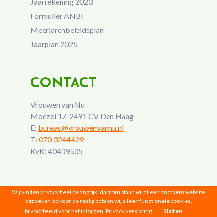
Jaarrekening 2023
Formulier ANBI
Meerjarenbeleidsplan
Jaarplan 2025
CONTACT
Vrouwen van Nu
Moezel 17 2491 CV Den Haag
E:
bureau@vrouwenvannu.nl
T:
070 3244429
KvK: 40409535
Wij vinden privacy heel belangrijk, daarom slaan wij alleen anoniem website
bezoeken op voor de rest plaatsen wij alleen functionele cookies,
bijvoorbeeld voor het inloggen.
Privacy verklaring
Sluiten