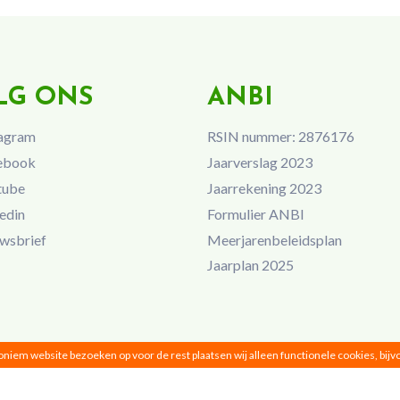
LG ONS
ANBI
agram
RSIN nummer: 2876176
ebook
Jaarverslag 2023
tube
Jaarrekening 2023
edin
Formulier ANBI
wsbrief
Meerjarenbeleidsplan
Jaarplan 2025
noniem website bezoeken op voor de rest plaatsen wij alleen functionele cookies, bij
Vrouwen van Nu © 2026 |
Privacy
|
Disclaimer