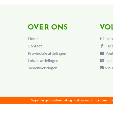
OVER ONS
VO
Home
Inst
Contact
Fac
Provinciale afdelingen
You
Lokale afdelingen
Link
Samenwerkingen
Nieu
Wij vinden privacy heel belangrijk, daarom slaan wij alleen a