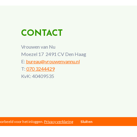
CONTACT
Vrouwen van Nu
Moezel 17 2491 CV Den Haag
E:
bureau@vrouwenvannu.nl
T:
070 3244429
KvK: 40409535
voorbeeld voor het inloggen.
Privacy verklaring
Sluiten