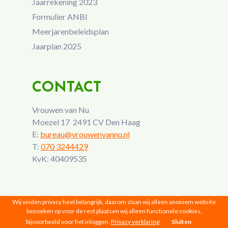
Jaarrekening 2023
Formulier ANBI
Meerjarenbeleidsplan
Jaarplan 2025
CONTACT
Vrouwen van Nu
Moezel 17 2491 CV Den Haag
E:
bureau@vrouwenvannu.nl
T:
070 3244429
KvK: 40409535
Wij vinden privacy heel belangrijk, daarom slaan wij alleen anoniem website
bezoeken op voor de rest plaatsen wij alleen functionele cookies,
bijvoorbeeld voor het inloggen.
Privacy verklaring
Sluiten