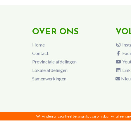
OVER ONS
VO
Home
Inst
Contact
Fac
Provinciale afdelingen
You
Lokale afdelingen
Link
Samenwerkingen
Nieu
Wij vinden privacy heel belangrijk, daarom slaan wij alleen a