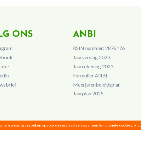
LG ONS
ANBI
agram
RSIN nummer: 2876176
ebook
Jaarverslag 2023
tube
Jaarrekening 2023
edin
Formulier ANBI
wsbrief
Meerjarenbeleidsplan
Jaarplan 2025
noniem website bezoeken op voor de rest plaatsen wij alleen functionele cookies, bij
Vrouwen van Nu © 2026 |
Privacy
|
Disclaimer