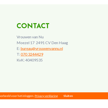
CONTACT
Vrouwen van Nu
Moezel 17 2491 CV Den Haag
E:
bureau@vrouwenvannu.nl
T:
070 3244429
KvK: 40409535
voorbeeld voor het inloggen.
Privacy verklaring
Sluiten