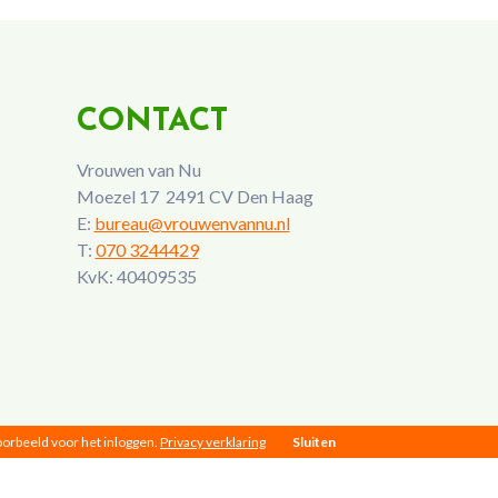
CONTACT
Vrouwen van Nu
Moezel 17 2491 CV Den Haag
E:
bureau@vrouwenvannu.nl
T:
070 3244429
KvK: 40409535
voorbeeld voor het inloggen.
Privacy verklaring
Sluiten