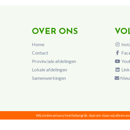
OVER ONS
VO
Home
Inst
Contact
Fac
Provinciale afdelingen
You
Lokale afdelingen
Link
Samenwerkingen
Nieu
Wij vinden privacy heel belangrijk, daarom slaan wij alleen a