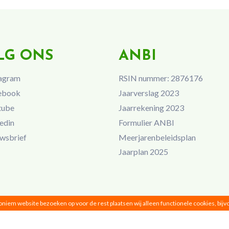
LG ONS
ANBI
agram
RSIN nummer: 2876176
ebook
Jaarverslag 2023
tube
Jaarrekening 2023
edin
Formulier ANBI
wsbrief
Meerjarenbeleidsplan
Jaarplan 2025
noniem website bezoeken op voor de rest plaatsen wij alleen functionele cookies, bij
Vrouwen van Nu © 2026 |
Privacy
|
Disclaimer