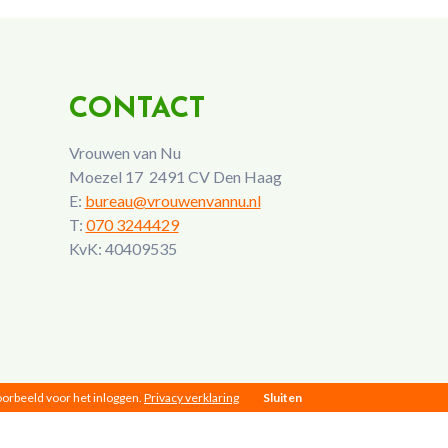
CONTACT
Vrouwen van Nu
Moezel 17 2491 CV Den Haag
E:
bureau@vrouwenvannu.nl
T:
070 3244429
KvK: 40409535
voorbeeld voor het inloggen.
Privacy verklaring
Sluiten