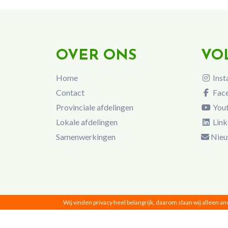
OVER ONS
VO
Home
Inst
Contact
Fac
Provinciale afdelingen
You
Lokale afdelingen
Link
Samenwerkingen
Nieu
Wij vinden privacy heel belangrijk, daarom slaan wij alleen a