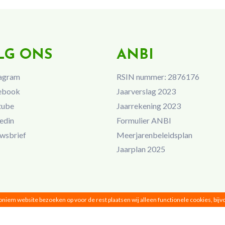
LG ONS
ANBI
agram
RSIN nummer: 2876176
ebook
Jaarverslag 2023
tube
Jaarrekening 2023
edin
Formulier ANBI
wsbrief
Meerjarenbeleidsplan
Jaarplan 2025
noniem website bezoeken op voor de rest plaatsen wij alleen functionele cookies, bij
Vrouwen van Nu © 2026 |
Privacy
|
Disclaimer