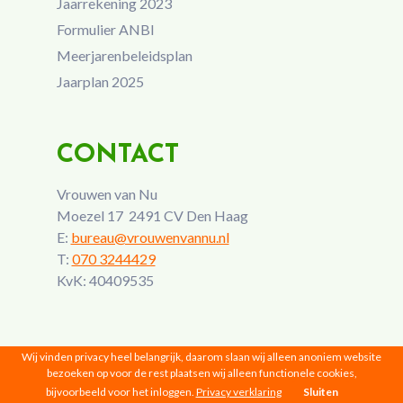
Jaarrekening 2023
Formulier ANBI
Meerjarenbeleidsplan
Jaarplan 2025
CONTACT
Vrouwen van Nu
Moezel 17 2491 CV Den Haag
E:
bureau@vrouwenvannu.nl
T:
070 3244429
KvK: 40409535
Wij vinden privacy heel belangrijk, daarom slaan wij alleen anoniem website
bezoeken op voor de rest plaatsen wij alleen functionele cookies,
bijvoorbeeld voor het inloggen.
Privacy verklaring
Sluiten