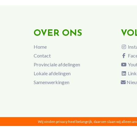
OVER ONS
VO
Home
Inst
Contact
Fac
Provinciale afdelingen
You
Lokale afdelingen
Link
Samenwerkingen
Nieu
Wij vinden privacy heel belangrijk, daarom slaan wij alleen a