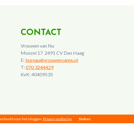
CONTACT
Vrouwen van Nu
Moezel 17 2491 CV Den Haag
E:
bureau@vrouwenvannu.nl
T:
070 3244429
KvK: 40409535
voorbeeld voor het inloggen.
Privacy verklaring
Sluiten