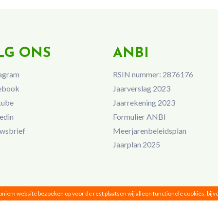
LG ONS
ANBI
agram
RSIN nummer: 2876176
ebook
Jaarverslag 2023
tube
Jaarrekening 2023
edin
Formulier ANBI
wsbrief
Meerjarenbeleidsplan
Jaarplan 2025
noniem website bezoeken op voor de rest plaatsen wij alleen functionele cookies, bij
Vrouwen van Nu © 2026 |
Privacy
|
Disclaimer