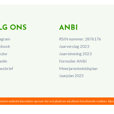
LG ONS
ANBI
agram
RSIN nummer: 2876176
ebook
Jaarverslag 2023
tube
Jaarrekening 2023
edin
Formulier ANBI
wsbrief
Meerjarenbeleidsplan
Jaarplan 2025
noniem website bezoeken op voor de rest plaatsen wij alleen functionele cookies, bij
Vrouwen van Nu © 2026 |
Privacy
|
Disclaimer