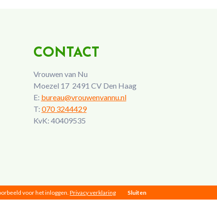
CONTACT
Vrouwen van Nu
Moezel 17 2491 CV Den Haag
E:
bureau@vrouwenvannu.nl
T:
070 3244429
KvK: 40409535
voorbeeld voor het inloggen.
Privacy verklaring
Sluiten