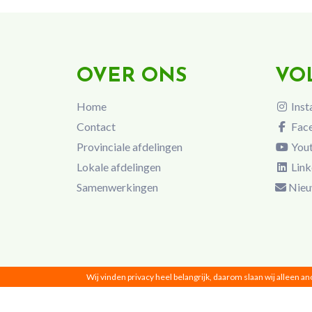
OVER ONS
VO
Home
Inst
Contact
Fac
Provinciale afdelingen
You
Lokale afdelingen
Link
Samenwerkingen
Nieu
Wij vinden privacy heel belangrijk, daarom slaan wij alleen a