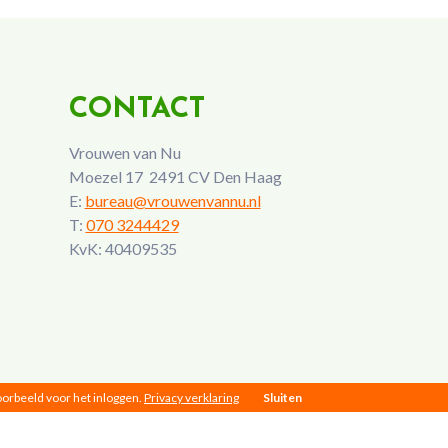
CONTACT
Vrouwen van Nu
Moezel 17 2491 CV Den Haag
E:
bureau@vrouwenvannu.nl
T:
070 3244429
KvK: 40409535
voorbeeld voor het inloggen.
Privacy verklaring
Sluiten