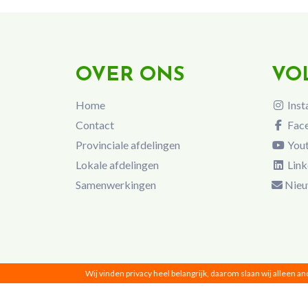
OVER ONS
VO
Home
Inst
Contact
Fac
Provinciale afdelingen
You
Lokale afdelingen
Link
Samenwerkingen
Nieu
Wij vinden privacy heel belangrijk, daarom slaan wij alleen a