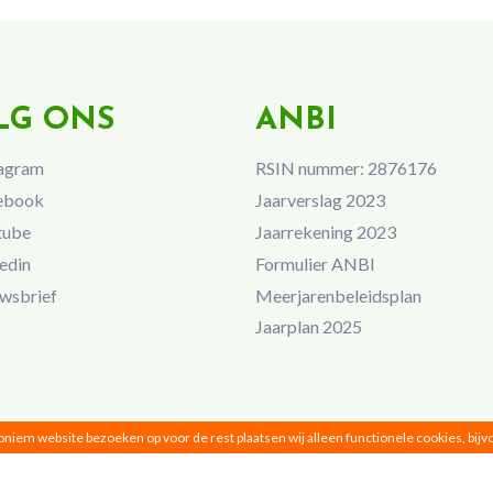
LG ONS
ANBI
agram
RSIN nummer: 2876176
ebook
Jaarverslag 2023
tube
Jaarrekening 2023
edin
Formulier ANBI
wsbrief
Meerjarenbeleidsplan
Jaarplan 2025
noniem website bezoeken op voor de rest plaatsen wij alleen functionele cookies, bij
Vrouwen van Nu © 2026 |
Privacy
|
Disclaimer