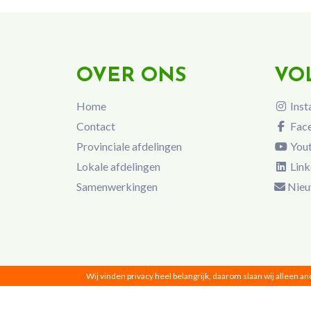
OVER ONS
VO
Home
Inst
Contact
Fac
Provinciale afdelingen
You
Lokale afdelingen
Link
Samenwerkingen
Nieu
Wij vinden privacy heel belangrijk, daarom slaan wij alleen a