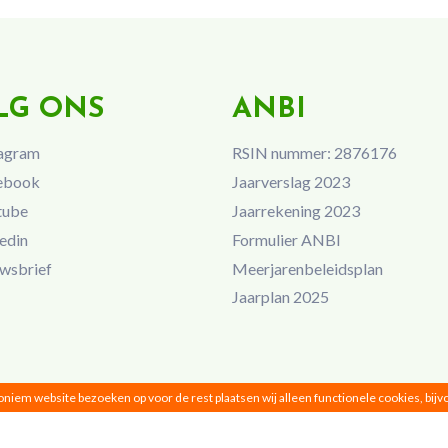
LG ONS
ANBI
agram
RSIN nummer: 2876176
ebook
Jaarverslag 2023
tube
Jaarrekening 2023
edin
Formulier ANBI
wsbrief
Meerjarenbeleidsplan
Jaarplan 2025
noniem website bezoeken op voor de rest plaatsen wij alleen functionele cookies, bij
Vrouwen van Nu © 2026 |
Privacy
|
Disclaimer