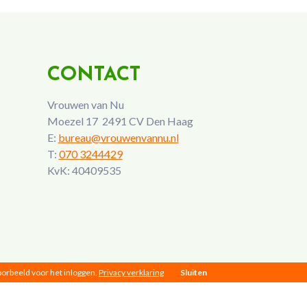
CONTACT
Vrouwen van Nu
Moezel 17 2491 CV Den Haag
E:
bureau@vrouwenvannu.nl
T:
070 3244429
KvK: 40409535
voorbeeld voor het inloggen.
Privacy verklaring
Sluiten