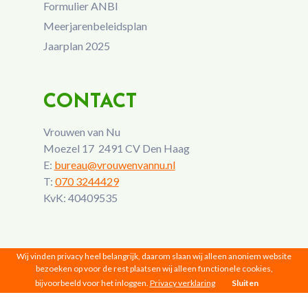
Formulier ANBI
Meerjarenbeleidsplan
Jaarplan 2025
CONTACT
Vrouwen van Nu
Moezel 17 2491 CV Den Haag
E:
bureau@vrouwenvannu.nl
T:
070 3244429
KvK: 40409535
Wij vinden privacy heel belangrijk, daarom slaan wij alleen anoniem website
bezoeken op voor de rest plaatsen wij alleen functionele cookies,
bijvoorbeeld voor het inloggen.
Privacy verklaring
Sluiten
Vrouwen van Nu © 2026 |
Privacy
|
Disclaimer