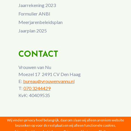
Jaarrekening 2023
Formulier ANBI
Meerjarenbeleidsplan
Jaarplan 2025
CONTACT
Vrouwen van Nu
Moezel 17 2491 CV Den Haag
E:
bureau@vrouwenvannu.nl
T:
070 3244429
KvK: 40409535
Wij vinden privacy heel belangrijk, daarom slaan wij alleen anoniem website
bezoeken op voor de rest plaatsen wij alleen functionele cookies,