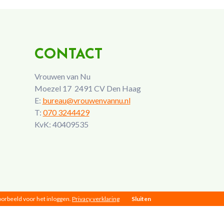
CONTACT
Vrouwen van Nu
Moezel 17 2491 CV Den Haag
E:
bureau@vrouwenvannu.nl
T:
070 3244429
KvK: 40409535
voorbeeld voor het inloggen.
Privacy verklaring
Sluiten