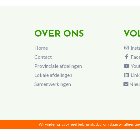
OVER ONS
VO
Home
Inst
Contact
Fac
Provinciale afdelingen
You
Lokale afdelingen
Link
Samenwerkingen
Nieu
Wij vinden privacy heel belangrijk, daarom slaan wij alleen a