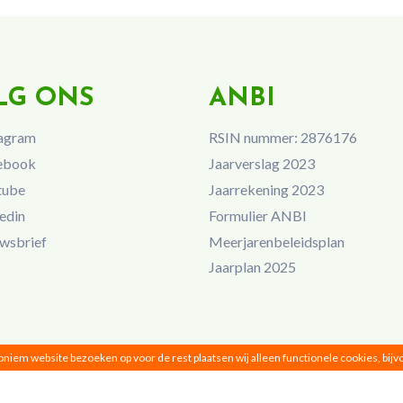
LG ONS
ANBI
agram
RSIN nummer: 2876176
ebook
Jaarverslag 2023
tube
Jaarrekening 2023
edin
Formulier ANBI
wsbrief
Meerjarenbeleidsplan
Jaarplan 2025
noniem website bezoeken op voor de rest plaatsen wij alleen functionele cookies, bij
Vrouwen van Nu © 2026 |
Privacy
|
Disclaimer