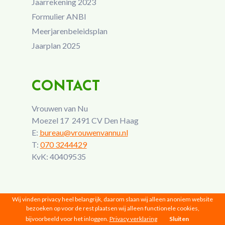
Jaarrekening 2023
Formulier ANBI
Meerjarenbeleidsplan
Jaarplan 2025
CONTACT
Vrouwen van Nu
Moezel 17 2491 CV Den Haag
E:
bureau@vrouwenvannu.nl
T:
070 3244429
KvK: 40409535
Wij vinden privacy heel belangrijk, daarom slaan wij alleen anoniem website
bezoeken op voor de rest plaatsen wij alleen functionele cookies,
bijvoorbeeld voor het inloggen.
Privacy verklaring
Sluiten