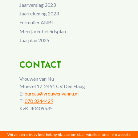
Jaarverslag 2023
Jaarrekening 2023
Formulier ANBI
Meerjarenbeleidsplan
Jaarplan 2025
CONTACT
Vrouwen van Nu
Moezel 17 2491 CV Den Haag
E:
bureau@vrouwenvannu.nl
T:
070 3244429
KvK: 40409535
Wij vinden privacy heel belangrijk, daarom slaan wij alleen anoniem website