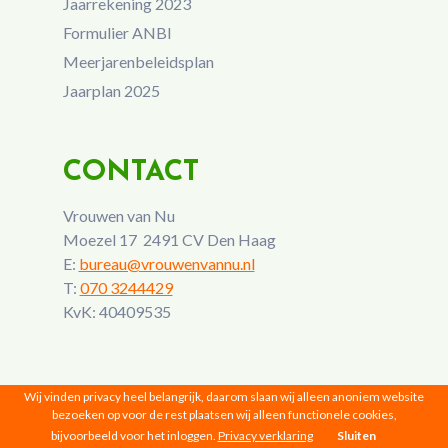
Jaarrekening 2023
Formulier ANBI
Meerjarenbeleidsplan
Jaarplan 2025
CONTACT
Vrouwen van Nu
Moezel 17 2491 CV Den Haag
E:
bureau@vrouwenvannu.nl
T:
070 3244429
KvK: 40409535
Wij vinden privacy heel belangrijk, daarom slaan wij alleen anoniem website
bezoeken op voor de rest plaatsen wij alleen functionele cookies,
bijvoorbeeld voor het inloggen.
Privacy verklaring
Sluiten