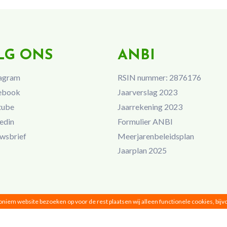
LG ONS
ANBI
agram
RSIN nummer: 2876176
ebook
Jaarverslag 2023
tube
Jaarrekening 2023
edin
Formulier ANBI
wsbrief
Meerjarenbeleidsplan
Jaarplan 2025
noniem website bezoeken op voor de rest plaatsen wij alleen functionele cookies, bij
Vrouwen van Nu © 2026 |
Privacy
|
Disclaimer