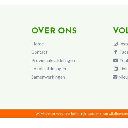
OVER ONS
VO
Home
Inst
Contact
Fac
Provinciale afdelingen
You
Lokale afdelingen
Link
Samenwerkingen
Nieu
Wij vinden privacy heel belangrijk, daarom slaan wij alleen a