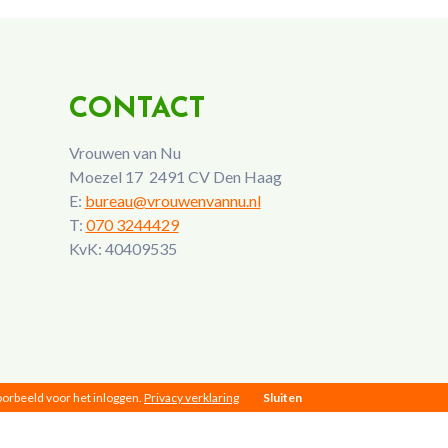
CONTACT
Vrouwen van Nu
Moezel 17 2491 CV Den Haag
E:
bureau@vrouwenvannu.nl
T:
070 3244429
KvK: 40409535
voorbeeld voor het inloggen.
Privacy verklaring
Sluiten