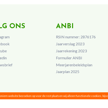
LG ONS
ANBI
agram
RSIN nummer: 2876176
ebook
Jaarverslag 2023
tube
Jaarrekening 2023
edin
Formulier ANBI
wsbrief
Meerjarenbeleidsplan
Jaarplan 2025
noniem website bezoeken op voor de rest plaatsen wij alleen functionele cookies, bij
Vrouwen van Nu © 2026 |
Privacy
|
Disclaimer