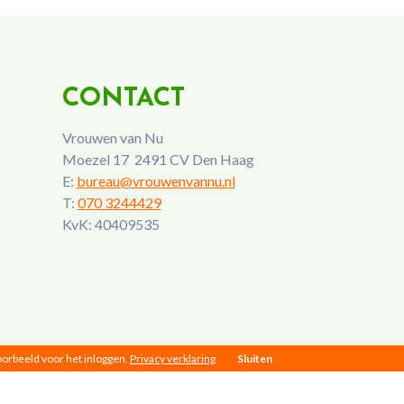
CONTACT
Vrouwen van Nu
Moezel 17 2491 CV Den Haag
E:
bureau@vrouwenvannu.nl
T:
070 3244429
KvK: 40409535
voorbeeld voor het inloggen.
Privacy verklaring
Sluiten