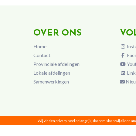
OVER ONS
VO
Home
Inst
Contact
Fac
Provinciale afdelingen
You
Lokale afdelingen
Link
Samenwerkingen
Nieu
Wij vinden privacy heel belangrijk, daarom slaan wij alleen a