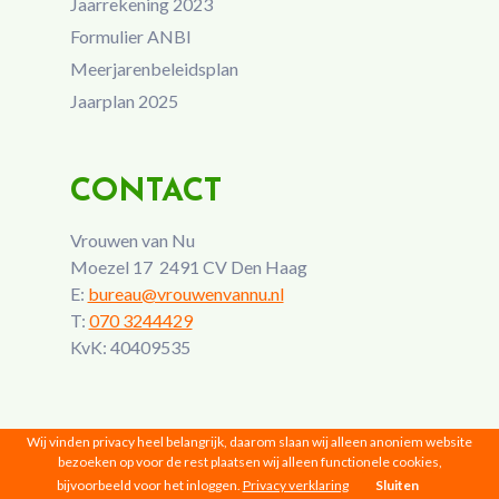
Jaarrekening 2023
Formulier ANBI
Meerjarenbeleidsplan
Jaarplan 2025
CONTACT
Vrouwen van Nu
Moezel 17 2491 CV Den Haag
E:
bureau@vrouwenvannu.nl
T:
070 3244429
KvK: 40409535
Wij vinden privacy heel belangrijk, daarom slaan wij alleen anoniem website
bezoeken op voor de rest plaatsen wij alleen functionele cookies,
bijvoorbeeld voor het inloggen.
Privacy verklaring
Sluiten